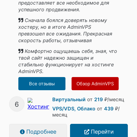
предоставляет все необходимое для
успешного продвижения.
Сначала боялся доверять новому
хостеру, но в итоге AdminVPS
превзошел все ожидания. Прекрасная
скорость работы, отзывчивая
поддержка и безопасность данных.
Комфортно ощущаешь себя, зная, что
твой сайт надежно защищен и
стабильно функционирует на хостинге
AdminVPS.
Все отзывы
Обзор AdminVPS
Виртуальный
от
219
₽/месяц
6
VPS/VDS, Облако
от
439
₽/
месяц
Подробнее
Перейти