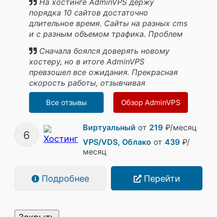
На хостинге AdminVPS держу
порядка 10 сайтов достаточно
длительное время. Сайты на разных cms
и с разным объемом трафика. Проблем
не наблюдаю от слова совсем.
Сначала боялся доверять новому
хостеру, но в итоге AdminVPS
превзошел все ожидания. Прекрасная
скорость работы, отзывчивая
поддержка и безопасность данных.
Все отзывы
Обзор AdminVPS
Виртуальный
от
219
₽/месяц
6
VPS/VDS, Облако
от
439
₽/
месяц
Подробнее
Перейти