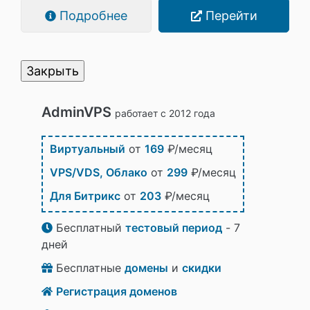
Подробнее
Перейти
Закрыть
AdminVPS
работает с 2012 года
Виртуальный
от
169
₽/месяц
VPS/VDS, Облако
от
299
₽/месяц
Для Битрикс
от
203
₽/месяц
Бесплатный
тестовый период
- 7
дней
Бесплатные
домены
и
скидки
Регистрация доменов