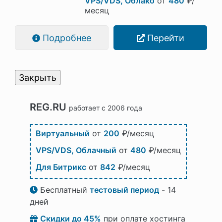
VPS/VDS, Облако
от
480
₽/
месяц
Подробнее
Перейти
Закрыть
REG.RU
работает с 2006 года
Виртуальный
от
200
₽/месяц
VPS/VDS, Облачный
от
480
₽/месяц
Для Битрикс
от
842
₽/месяц
Бесплатный
тестовый период
- 14
дней
Скидки до 45%
при оплате хостинга