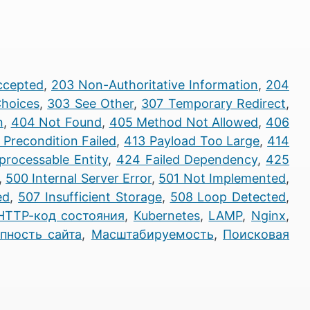
ccepted
,
203 Non-Authoritative Information
,
204
Choices
,
303 See Other
,
307 Temporary Redirect
,
n
,
404 Not Found
,
405 Method Not Allowed
,
406
 Precondition Failed
,
413 Payload Too Large
,
414
rocessable Entity
,
424 Failed Dependency
,
425
,
500 Internal Server Error
,
501 Not Implemented
,
ed
,
507 Insufficient Storage
,
508 Loop Detected
,
HTTP-код состояния
,
Kubernetes
,
LAMP
,
Nginx
,
пность сайта
,
Масштабируемость
,
Поисковая