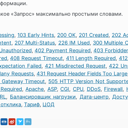
нформации.
такое «Запрос» максимально простыми словами.
essing
,
103 Early Hints
,
200 OK
,
201 Created
,
202 A
ntent
,
207 Multi-Status
,
226 IM Used
,
300 Multiple 
Unauthorized
,
402 Payment Required
,
403 Forbidde
red
,
408 Request Timeout
,
411 Length Required
,
412
xpectation Failed
,
421 Misdirected Request
,
422 Unp
any Requests
,
431 Request Header Fields Too Large
 Gateway Timeout
,
505 HTTP Version Not Support
 Required
,
Apache
,
ASP
,
CGI
,
CPU
,
DDoS
,
Firewall
,
RL
,
Балансировщик нагрузки
,
Дата-центр
,
Досту
 отклика
,
Тариф
,
ЦОД