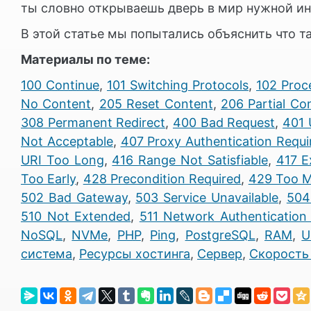
ты словно открываешь дверь в мир нужной и
В этой статье мы попытались объяснить что 
Материалы по теме:
100 Continue
,
101 Switching Protocols
,
102 Proc
No Content
,
205 Reset Content
,
206 Partial Co
308 Permanent Redirect
,
400 Bad Request
,
401 
Not Acceptable
,
407 Proxy Authentication Requi
URI Too Long
,
416 Range Not Satisfiable
,
417 E
Too Early
,
428 Precondition Required
,
429 Too M
502 Bad Gateway
,
503 Service Unavailable
,
504
510 Not Extended
,
511 Network Authentication
NoSQL
,
NVMe
,
PHP
,
Ping
,
PostgreSQL
,
RAM
,
U
система
,
Ресурсы хостинга
,
Сервер
,
Скорость