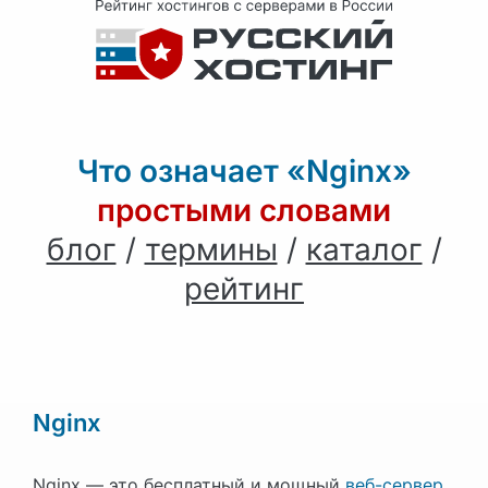
Что означает «Nginx»
простыми словами
блог
/
термины
/
каталог
/
рейтинг
Nginx
Nginx — это бесплатный и мощный
веб-сервер
,