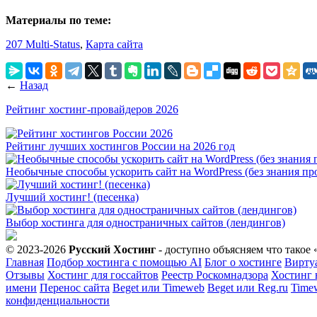
Материалы по теме:
207 Multi-Status
,
Карта сайта
←
Назад
Рейтинг хостинг-провайдеров 2026
Рейтинг лучших хостингов России на 2026 год
Необычные способы ускорить сайт на WordPress (без знания п
Лучший хостинг! (песенка)
Выбор хостинга для одностраничных сайтов (лендингов)
© 2023-2026
Русский Хостинг
- доступно объясняем что тако
Главная
Подбор хостинга с помощью AI
Блог о хостинге
Вирту
Отзывы
Хостинг для госсайтов
Реестр Роскомнадзора
Хостинг 
имени
Перенос сайта
Beget или Timeweb
Beget или Reg.ru
Time
конфиденциальности