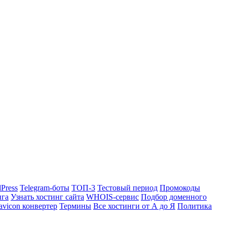
Press
Telegram-боты
ТОП-3
Тестовый период
Промокоды
нга
Узнать хостинг сайта
WHOIS-сервис
Подбор доменного
avicon конвертер
Термины
Все хостинги от А до Я
Политика