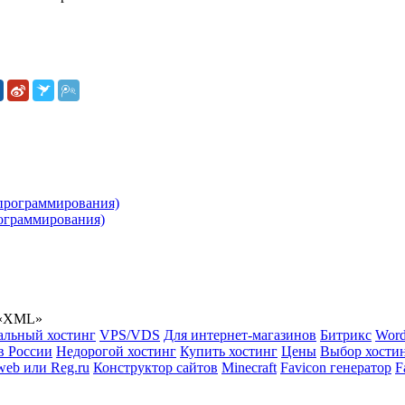
рограммирования)
е «XML»
альный хостинг
VPS/VDS
Для интернет-магазинов
Битрикс
Word
в России
Недорогой хостинг
Купить хостинг
Цены
Выбор хости
web или Reg.ru
Конструктор сайтов
Minecraft
Favicon генератор
F