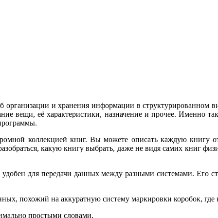
б организации и хранения информации в структурированном виде
вание вещи, её характеристики, назначение и прочее. Именно 
 программы.
громной коллекцией книг. Вы можете описать каждую книгу отд
разобраться, какую книгу выбрать, даже не видя самих книг фи
 удобен для передачи данных между разными системами. Его с
ных, похожий на аккуратную систему маркировки коробок, где 
симально простыми словами.