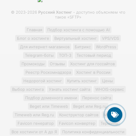
© 2023-2026
Русский Хостинг
- доступно объясняем что
такое «SFTP»
Главная
Подбор хостинга с помощью AI
Блог о хостинге
Виртуальный хостинг
VPS/VDS
Для интернет-магазинов
Битрикс
WordPress
Telegram-боты
ТОП-3
Тестовый период
Промокоды
Отзывы
Хостинг для госсайтов
Реестр Роскомнадзора
Хостинг в России
Недорогой хостинг
Купить хостинг
Цены
Выбор хостинга
Узнать хостинг сайта
WHOIS-сервис
Подбор доменного имени
Перенос сайта
Beget или Timeweb
Beget или Reg.ru
Timeweb или Reg.ru
Конструктор сайтов
Minecraft
Favicon генератор
Favicon конвертер
Термины
Все хостинги от А до Я
Политика конфиденциальности