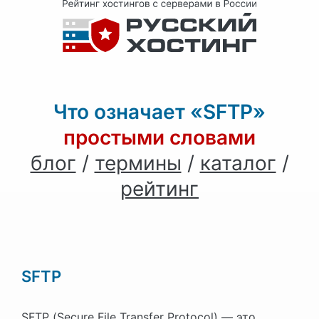
Что означает «SFTP»
простыми словами
блог
/
термины
/
каталог
/
рейтинг
SFTP
SFTP (Secure File Transfer Protocol) — это