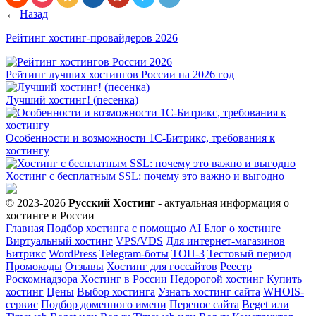
←
Назад
Рейтинг хостинг-провайдеров 2026
Рейтинг лучших хостингов России на 2026 год
Лучший хостинг! (песенка)
Особенности и возможности 1С-Битрикс, требования к
хостингу
Хостинг с бесплатным SSL: почему это важно и выгодно
© 2023-2026
Русский Хостинг
- актуальная информация о
хостинге в России
Главная
Подбор хостинга с помощью AI
Блог о хостинге
Виртуальный хостинг
VPS/VDS
Для интернет-магазинов
Битрикс
WordPress
Telegram-боты
ТОП-3
Тестовый период
Промокоды
Отзывы
Хостинг для госсайтов
Реестр
Роскомнадзора
Хостинг в России
Недорогой хостинг
Купить
хостинг
Цены
Выбор хостинга
Узнать хостинг сайта
WHOIS-
сервис
Подбор доменного имени
Перенос сайта
Beget или