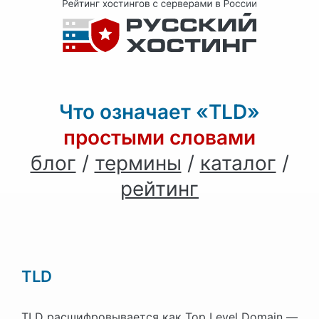
Что означает «TLD»
простыми словами
блог
/
термины
/
каталог
/
рейтинг
TLD
TLD расшифровывается как Top Level Domain —