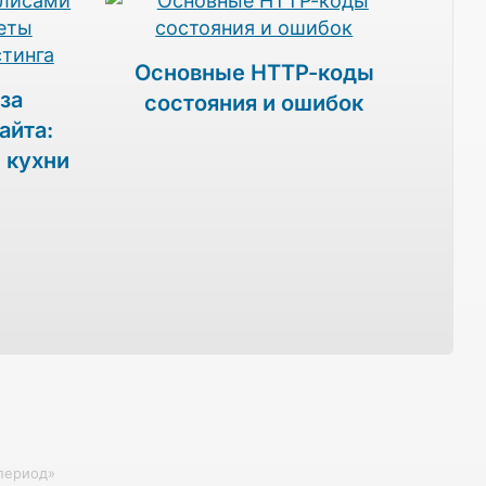
Основные HTTP-коды
за
состояния и ошибок
айта:
 кухни
период»