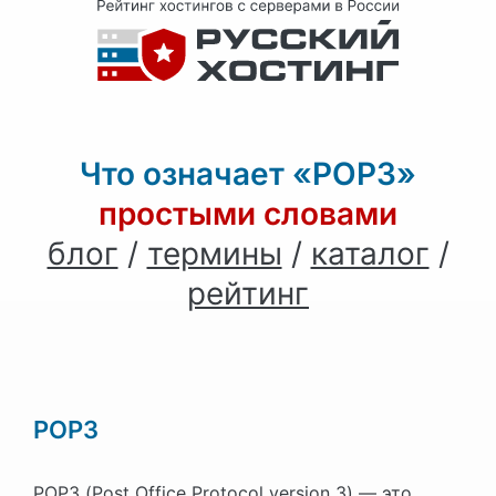
Что означает «POP3»
простыми словами
блог
/
термины
/
каталог
/
рейтинг
POP3
POP3 (Post Office Protocol version 3) — это