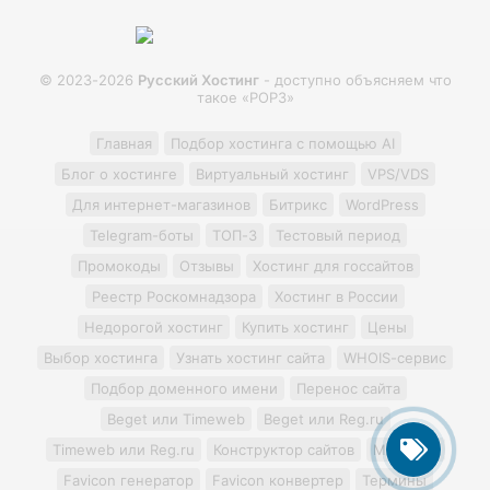
© 2023-2026
Русский Хостинг
- доступно объясняем что
такое «POP3»
Главная
Подбор хостинга с помощью AI
Блог о хостинге
Виртуальный хостинг
VPS/VDS
Для интернет-магазинов
Битрикс
WordPress
Telegram-боты
ТОП-3
Тестовый период
Промокоды
Отзывы
Хостинг для госсайтов
Реестр Роскомнадзора
Хостинг в России
Недорогой хостинг
Купить хостинг
Цены
Выбор хостинга
Узнать хостинг сайта
WHOIS-сервис
Подбор доменного имени
Перенос сайта
Beget или Timeweb
Beget или Reg.ru
Timeweb или Reg.ru
Конструктор сайтов
Minecraft
Favicon генератор
Favicon конвертер
Термины