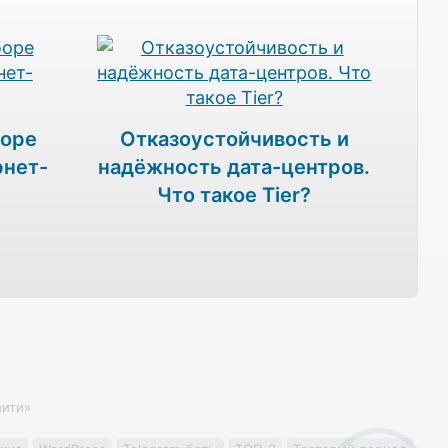
боре
Отказоустойчивость и
рнет-
надёжность дата-центров.
Что такое Tier?
лити»