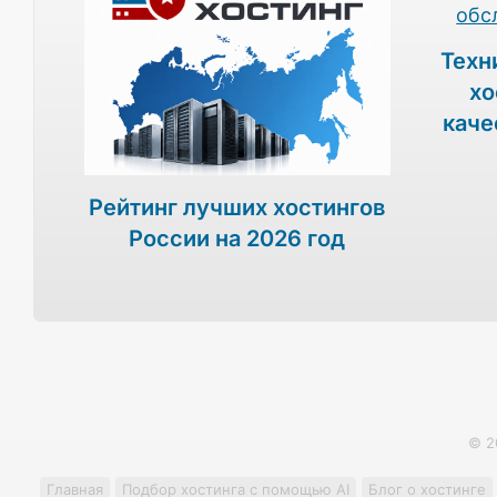
Техн
хо
каче
Рейтинг лучших хостингов
России на 2026 год
© 2
Главная
Подбор хостинга с помощью AI
Блог о хостинге